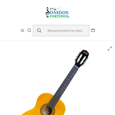
⏳Especialistas en Instumentos desde 2013
Inicio
Instrumentos de Cuerda
Guitarras
Guitarras Clásicas
Guitarra Clásica 39" Bilbao, BIL-44-NT