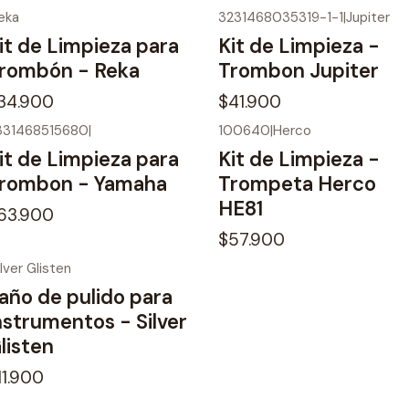
eka
3231468035319-1-1
|
Jupiter
uevo
No disponible
it de Limpieza para
Kit de Limpieza -
rombón - Reka
Trombon Jupiter
34.900
$41.900
331468515680
|
100640
|
Herco
o disponible
No disponible
it de Limpieza para
Kit de Limpieza -
rombon - Yamaha
Trompeta Herco
HE81
63.900
$57.900
ilver Glisten
gotado
año de pulido para
nstrumentos - Silver
listen
11.900