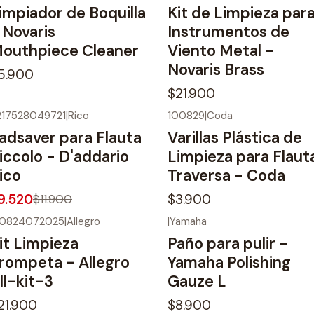
impiador de Boquilla
Kit de Limpieza par
 Novaris
Instrumentos de
outhpiece Cleaner
Viento Metal -
Novaris Brass
5.900
$21.900
217528049721
|
Rico
100829
|
Coda
20%
OFF
adsaver para Flauta
Varillas Plástica de
iccolo - D'addario
Limpieza para Flaut
ico
Traversa - Coda
9.520
$3.900
$11.900
20824072025
|
Allegro
|
Yamaha
it Limpieza
Paño para pulir -
rompeta - Allegro
Yamaha Polishing
ll-kit-3
Gauze L
21.900
$8.900