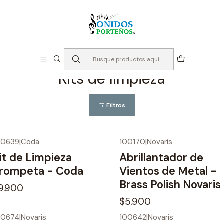
⏳Especialistas en Instumentos desde 2013
Inicio
Instrumento de Viento
Accesorios Bronces
Kits de limpieza
Kits de limpieza
Filtros
00639
|
Coda
100170
|
Novaris
it de Limpieza
Abrillantador de
rompeta - Coda
Vientos de Metal -
Brass Polish Novaris
9.900
$5.900
00674
|
Novaris
100642
|
Novaris