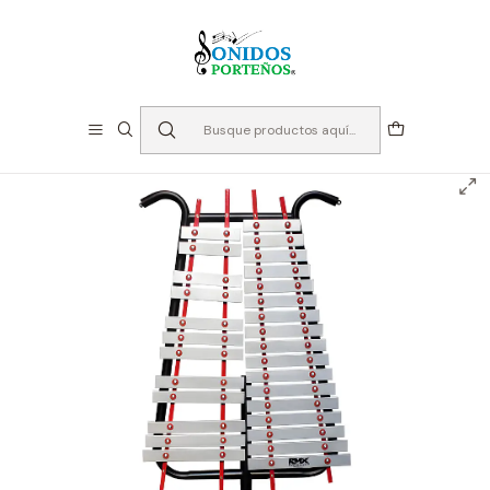
⏳Especialistas en Instumentos desde 2013
Inicio
Bandas de Guerra
Lira Profesional 29 notas RMX - PAT-267