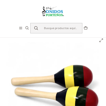
⏳Especialistas en Instumentos desde 2013
Inicio
Instrumentos de Percusión
Maracas - Tropicana PEM108