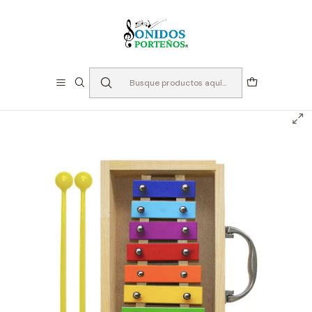
⏳Especialistas en Instumentos desde 2013
Inicio
Instrumentos de Percusión
Metalófonos
Metalofono Allegro 8 notas Caja de madera ALL8SC