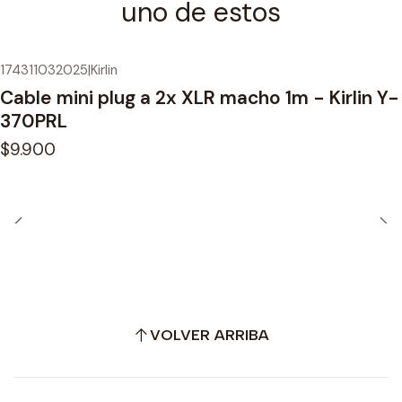
uno de estos
174311032025
|
Kirlin
Cable mini plug a 2x XLR macho 1m - Kirlin Y-
370PRL
$9.900
VOLVER ARRIBA