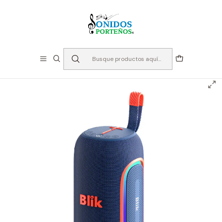
⏳Especialistas en Instumentos desde 2013
Inicio
Audio
Parlantes
Parlante Bluetooth - Blik Hypebass Azul