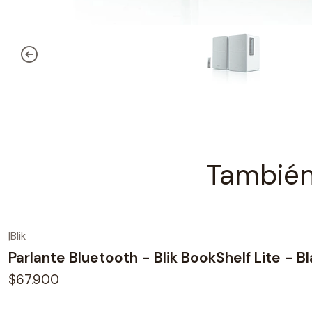
También
|
Blik
Parlante Bluetooth - Blik BookShelf Lite - B
$67.900