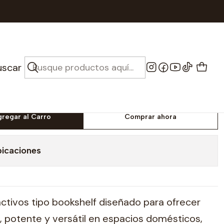
te - Bluetooth
ctivos - Edifier R1280
uscar
 - Bluetooth
gregar al Carro
Comprar ahora
bicaciones
ctivos tipo bookshelf diseñado para ofrecer
, potente y versátil en espacios domésticos,