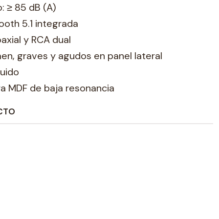
: ≥ 85 dB (A)
ooth 5.1 integrada
oaxial y RCA dual
en, graves y agudos en panel lateral
luido
a MDF de baja resonancia
CTO