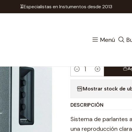
⏳Especialistas en Instumentos desde 2013
Parlantes
Parlantes Activos - Edifier R1280 DB - Whi
|
Parlantes A
Menú
B
DB - White
A
Cantidad
Mostrar stock de u
DESCRIPCIÓN
Sistema de parlantes a
una reproducción clara