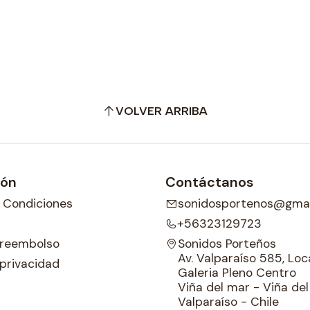
VOLVER ARRIBA
ión
Contáctanos
 Condiciones
sonidosportenos@gmai
+56323129723
e reembolso
Sonidos Porteños
Av. Valparaíso 585, Loca
 privacidad
Galeria Pleno Centro
Viña del mar - Viña de
Valparaíso - Chile