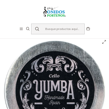
⏳Especialistas en Instumentos desde 2013
Inicio
Instrumentos de Cuerda
Accesorios Cuerdas
Pecastilla
Resina Yumba Tango - Cello