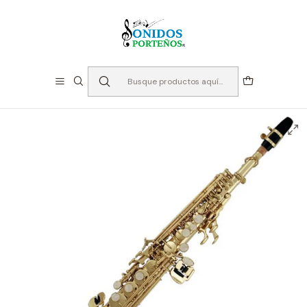
⏳Especialistas en Instumentos desde 2013
Inicio
Instrumento de Viento
Saxofones
Saxofón Soprano
Saxo Soprano Allegro ALL6433L - Dorado