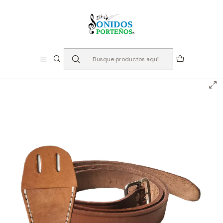
⏳Especialistas en Instumentos desde 2013
Inicio
Bandas de Guerra
Terciado porta Lira - RMX CLR-20