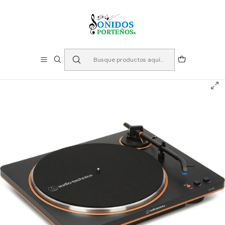
⏳Especialistas en Instumentos desde 2013
Inicio
Audio
Tornamesas
Tornamesa Audiotechnica AT-LP70X-BZ