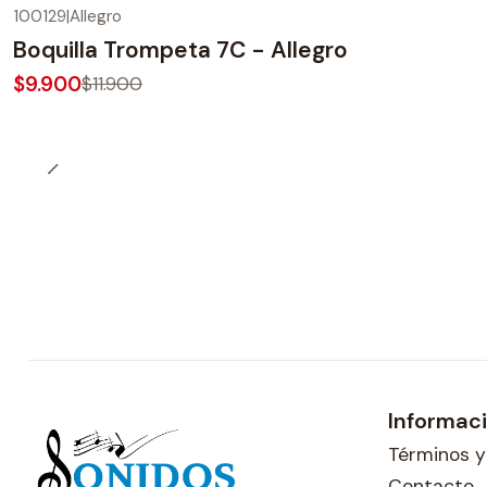
100129
|
Allegro
-17%
OFF
Boquilla Trompeta 7C - Allegro
$9.900
$11.900
Informac
Términos y
Contacto