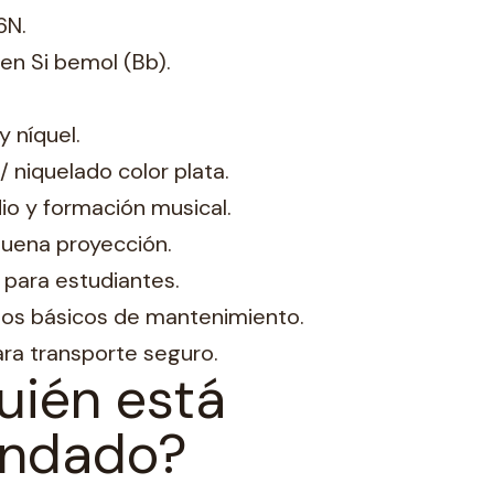
6N.
en Si bemol (Bb).
y níquel.
/ niquelado color plata.
dio y formación musical.
buena proyección.
para estudiantes.
ios básicos de mantenimiento.
ara transporte seguro.
uién está
ndado?