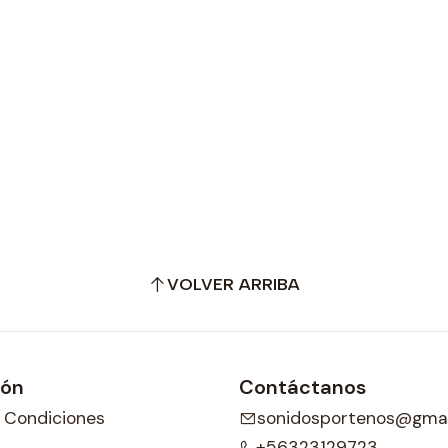
VOLVER ARRIBA
ión
Contáctanos
 Condiciones
sonidosportenos@gmai
+56323129723