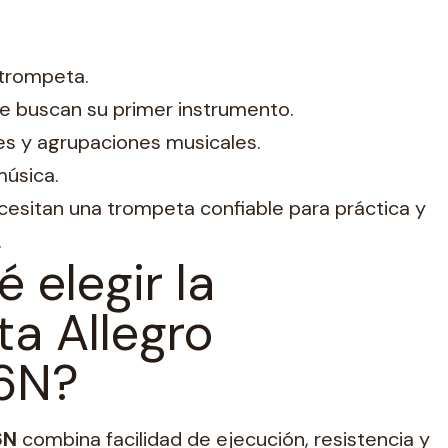
 trompeta.
ue buscan su primer instrumento.
s y agrupaciones musicales.
úsica.
esitan una trompeta confiable para práctica y
.
 elegir la
a Allegro
6N?
6N
combina facilidad de ejecución, resistencia y