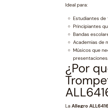
Ideal para:
Estudiantes de
Principiantes q
Bandas escolare
Academias de m
Músicos que nec
presentaciones
¿Por qué
Trompet
ALL641
La
Allegro ALL641