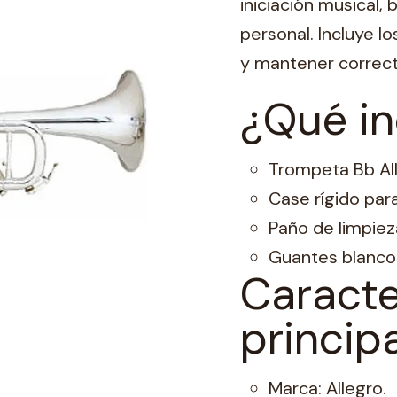
iniciación musical,
personal. Incluye l
y mantener correct
¿Qué in
Trompeta Bb Al
Case rígido par
Paño de limpiez
Guantes blancos
Caracte
princip
Marca: Allegro.