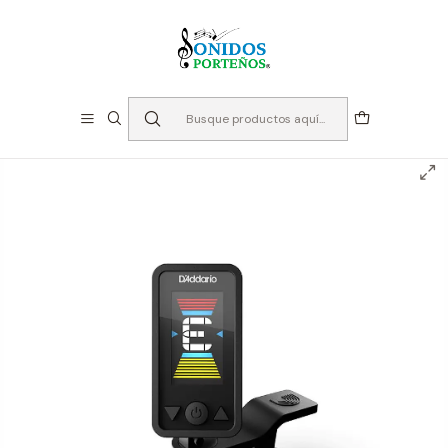
⏳Especialistas en Instumentos desde 2013
Inicio
Accesorios generales
Afinadores – Metronomo
Afinador D'addario Planet Waves Eclipse - Colores