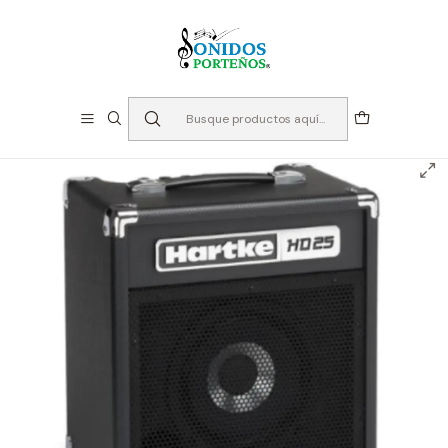
⏳Especialistas en Instumentos desde 2013
Inicio
Instrumentos de Cuerda
Amplificadores
Amplificador Bajo Hartke - HD25