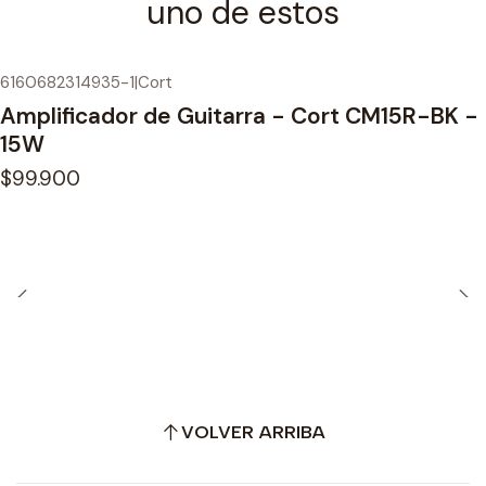
uno de estos
6160682314935-1
|
Cort
Amplificador de Guitarra - Cort CM15R-BK -
15W
$99.900
VOLVER ARRIBA