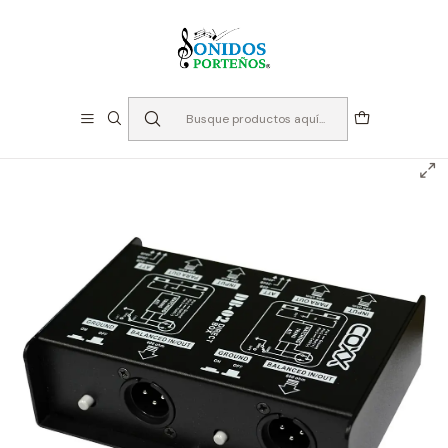
⏳Especialistas en Instumentos desde 2013
Inicio
Audio
Cajas Directas
Caja Directa Pasiva 2 Canales - Coxx CXX-200C