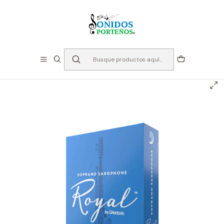
⏳Especialistas en Instumentos desde 2013
Inicio
Cañas
Cañas Saxo Soprano
Cañas D'addario Royal - Saxo Soprano