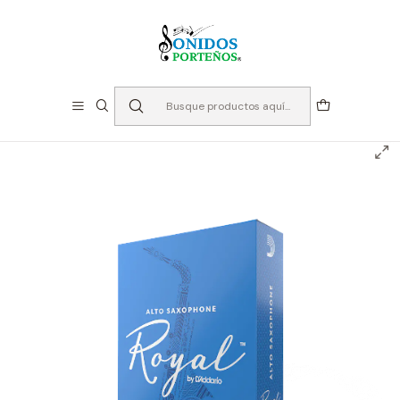
⏳Especialistas en Instumentos desde 2013
Inicio
Cañas
Cañas Saxo Alto
Cañas D'addario Royal - Saxo alto