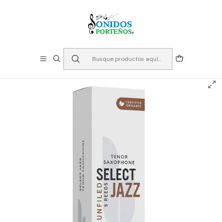
⏳Especialistas en Instumentos desde 2013
Inicio
Cañas
Cañas Saxo Tenor
Cañas Saxo Tenor - D'addario Select Jazz