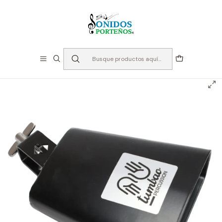
⏳Especialistas en Instumentos desde 2013
Inicio
Instrumentos de Percusión
Cencerro
Cencerro 5X8 Acero Negro - Tumbao