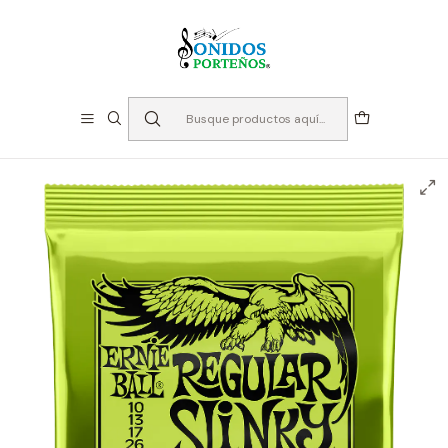
⏳Especialistas en Instumentos desde 2013
Inicio
Cuerdas
Cuerdas para Guitarra
Electrica
Cuerdas para Guitarra Eléctrica Ernie Ball 2221 Regular
Slinky