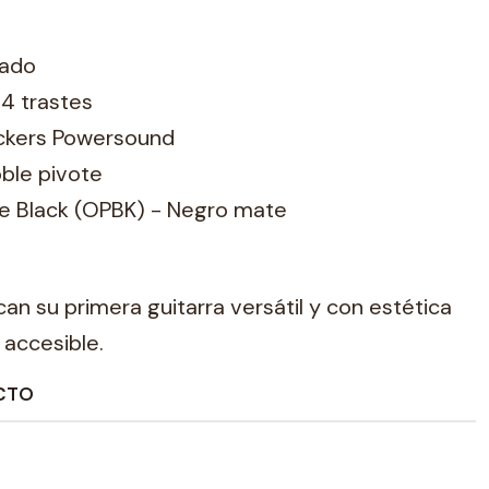
lado
24 trastes
uckers Powersound
ble pivote
e Black (OPBK) - Negro mate
an su primera guitarra versátil y con estética
 accesible.
CTO