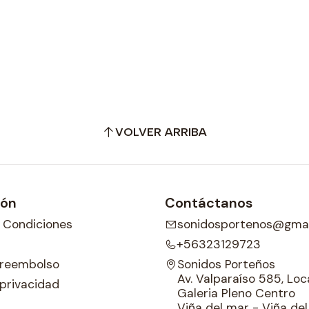
VOLVER ARRIBA
ión
Contáctanos
 Condiciones
sonidosportenos@gmai
+56323129723
e reembolso
Sonidos Porteños
Av. Valparaíso 585, Loca
 privacidad
Galeria Pleno Centro
Viña del mar - Viña de