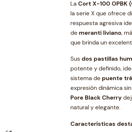
La
Cort X-100 OPBK (
la serie X que ofrece
respuesta agresiva ide
de
meranti liviano
, má
que brinda un excelent
Sus
dos pastillas h
potente y definido, ide
sistema de
puente tr
expresión dinámica si
Pore Black Cherry
dej
natural y elegante.
Características dest