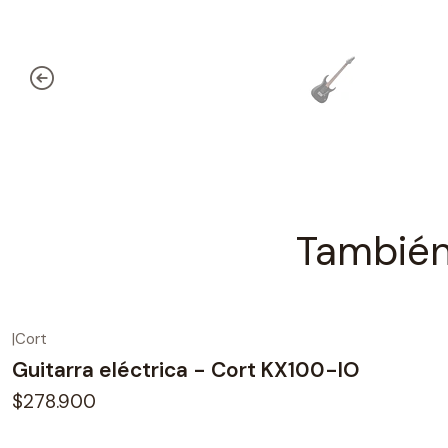
También
|
Cort
Guitarra eléctrica - Cort KX100-IO
$278.900