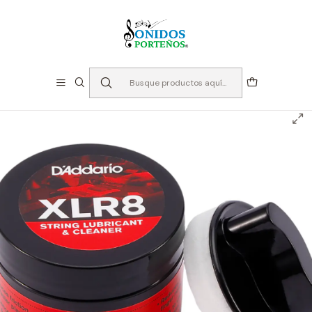
⏳Especialistas en Instumentos desde 2013
Inicio
Instrumentos de Cuerda
Accesorios Cuerdas
Lubricante Cuerdas Guitarra - D'addario XLR8