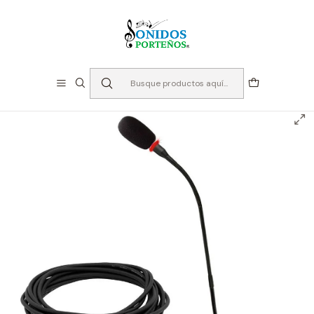
⏳Especialistas en Instumentos desde 2013
Inicio
Audio
Micrófonos
Microfono cuello ganso SKP PRO 6K