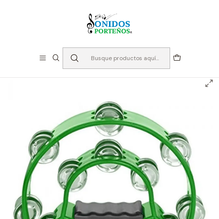
⏳Especialistas en Instumentos desde 2013
Inicio
Instrumentos de Percusión
Panderos
Pandero Allegro Media Luna - Verde