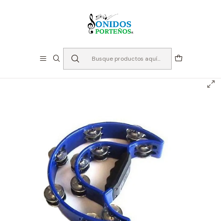
⏳Especialistas en Instumentos desde 2013
Inicio
Instrumentos de Percusión
Panderos
Pandero Allegro Media Luna - Azul