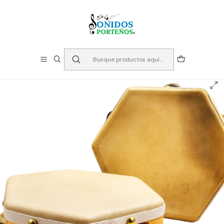
⏳Especialistas en Instumentos desde 2013
Inicio
Instrumentos de Percusión
Panderos
Pandero Cuequero 8 pulgadas - Tumbao