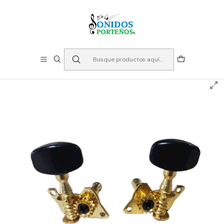
⏳Especialistas en Instumentos desde 2013
Inicio
Instrumentos de Cuerda
Accesorios Cuerdas
Par de Clavijas - GCR - CLAV1-BK