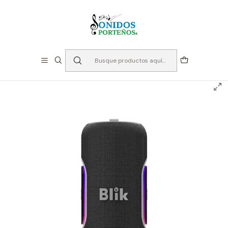
⏳Especialistas en Instumentos desde 2013
Inicio
Audio
Parlantes
Parlante Bluetooth Portátil - Blik Hypebass40 40W BK