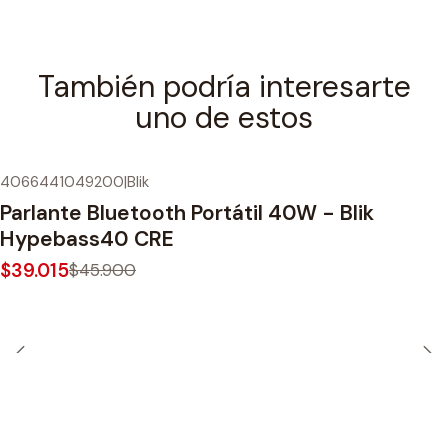
También podría interesarte
uno de estos
4066441049200
|
Blik
-15%
OFF
Parlante Bluetooth Portátil 40W - Blik
Hypebass40 CRE
$39.015
$45.900