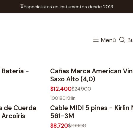
⏳Especialistas en Instumentos desde 2013
Inicio
Ofertas!
Ofertas!
Menú
B
|
Marca
-50%
OFF
 Batería -
Cañas Marca American Vin
Saxo Alto (4,0)
$12.400
$24.900
100180
|
Kirlin
-20%
OFF
s de Cuerda
Cable MIDI 5 pines - Kirli
 Arcoíris
561-3M
$8.720
$10.900