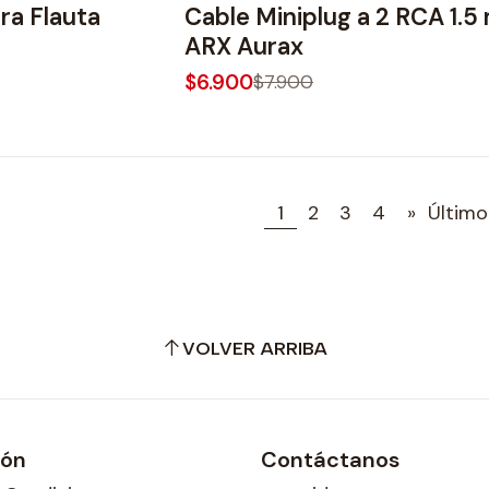
ra Flauta
Cable Miniplug a 2 RCA 1.5
ARX Aurax
$6.900
$7.900
1
2
3
4
»
Último
VOLVER ARRIBA
ión
Contáctanos