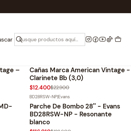
uscar
100305
|
Marca
-46%
OFF
tage –
Cañas Marca American Vintage -
Clarinete Bb (3,0)
$12.400
$22.900
BD28RSW-NP
|
Evans
-10%
OFF
n MD-
Parche De Bombo 28'' - Evans
BD28RSW-NP - Resonante
blanco