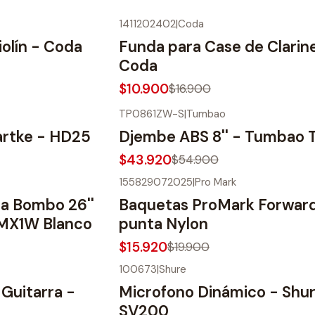
1411202402
|
Coda
-36%
OFF
iolín - Coda
Funda para Case de Clarin
Coda
$10.900
$16.900
TP0861ZW-S
|
Tumbao
-20%
OFF
artke - HD25
Djembe ABS 8'' - Tumbao
$43.920
$54.900
155829072025
|
Pro Mark
-20%
OFF
ra Bombo 26''
Baquetas ProMark Forwar
6MX1W Blanco
punta Nylon
$15.920
$19.900
100673
|
Shure
-10%
OFF
Guitarra -
Microfono Dinámico - Shu
SV200