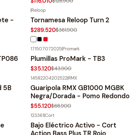
$116.010
$128.900
|
Reloop
-20%
OFF
ete -
Tornamesa Reloop Turn 2
$289.520
$361.900
171507072025
|
Promark
-20%
OFF
 TP086
Plumillas ProMark - TB3
$35.120
$43.900
14582204202522
|
RMX
-20%
OFF
d 5B
Guaripola RMX GB1000 MGBK
Negra/Dorada - Pomo Redondo
$55.120
$68.900
123361
|
Cort
-9%
OFF
re
Bajo Eléctrico Activo - Cort
Action Bass Plus TR Rojo