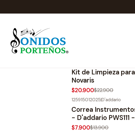
100641
|
Novaris
-9%
OFF
Kit de Limpieza para
Novaris
$20.900
$22.900
125915012025
|
D'addario
-43%
OFF
Correa Instrumento
- D'addario PWS111 -
$7.900
$13.900