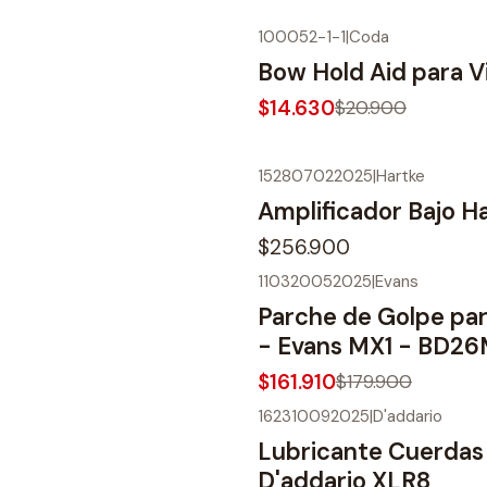
100052-1-1
|
Coda
-30%
OFF
Bow Hold Aid para V
$14.630
$20.900
152807022025
|
Hartke
Amplificador Bajo H
$256.900
110320052025
|
Evans
-10%
OFF
Parche de Golpe pa
- Evans MX1 - BD2
$161.910
$179.900
162310092025
|
D'addario
-22%
OFF
Lubricante Cuerdas 
D'addario XLR8