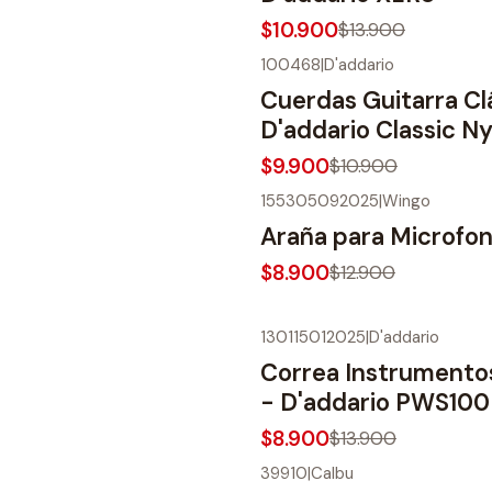
$10.900
$13.900
100468
|
D'addario
-9%
OFF
Cuerdas Guitarra Cl
D'addario Classic N
$9.900
$10.900
155305092025
|
Wingo
-31%
OFF
Araña para Microfo
$8.900
$12.900
130115012025
|
D'addario
-36%
OFF
Correa Instrumento
- D'addario PWS100
$8.900
$13.900
39910
|
Calbu
-18%
OFF