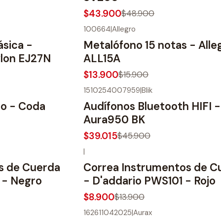
$43.900
$48.900
100664
|
Allegro
-13%
OFF
ásica -
Metalófono 15 notas - Alle
ylon EJ27N
ALL15A
$13.900
$15.900
1510254007959
|
Blik
-15%
OFF
no - Coda
Audífonos Bluetooth HIFI - 
Aura950 BK
$39.015
$45.900
|
-36%
OFF
s de Cuerda
Correa Instrumentos de C
 - Negro
- D'addario PWS101 - Rojo
$8.900
$13.900
162611042025
|
Aurax
-13%
OFF