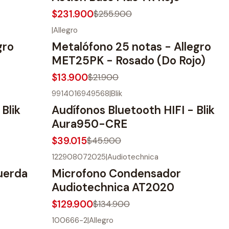
$231.900
$255.900
|
Allegro
-37%
OFF
gro
Metalófono 25 notas - Allegro
MET25PK - Rosado (Do Rojo)
$13.900
$21.900
9914016949568
|
Blik
-15%
OFF
Blik
Audífonos Bluetooth HIFI - Blik
Aura950-CRE
$39.015
$45.900
122908072025
|
Audiotechnica
-4%
OFF
uerda
Microfono Condensador
Audiotechnica AT2020
$129.900
$134.900
100666-2
|
Allegro
-17%
OFF