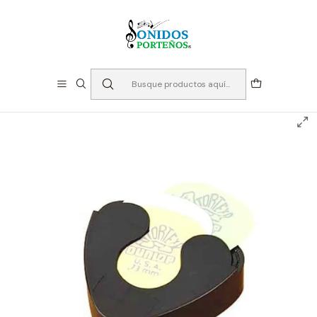
⏳Especialistas en Instumentos desde 2013
Inicio
Instrumentos de Cuerda
Accesorios Cuerdas
Uñetas
Porta Uñetas Adhesivo - Jim Dunlop 5000