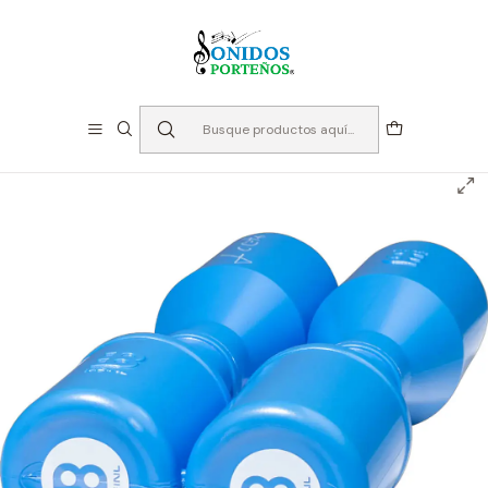
⏳Especialistas en Instumentos desde 2013
Inicio
Instrumentos de Percusión
Shaker Meinl - SH4GB Celeste Serie Luis Conte