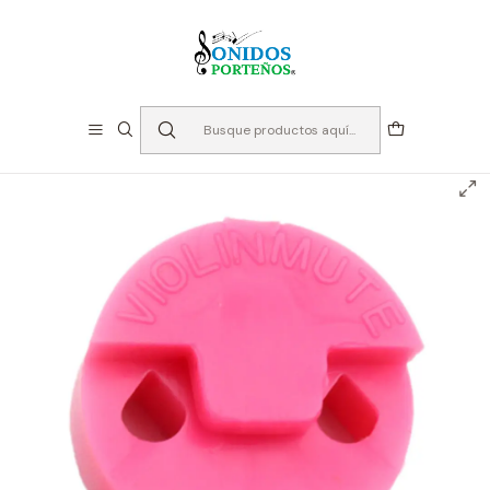
⏳Especialistas en Instumentos desde 2013
Inicio
Instrumentos de Cuerda
Accesorios Cuerdas
Sordinas
Violin
Sordina para Violin