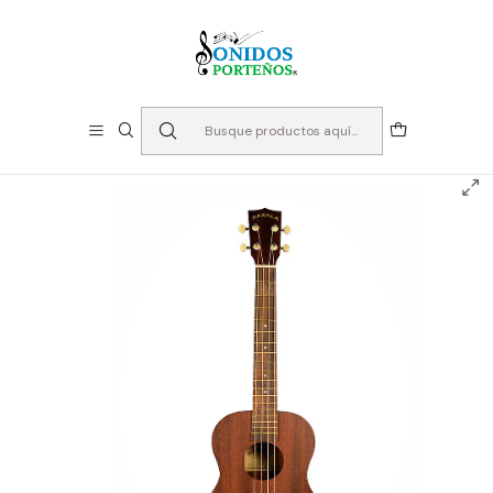
⏳Especialistas en Instumentos desde 2013
Inicio
Instrumentos de Cuerda
Ukeleles
Ukelele Baritono Makala MK-B