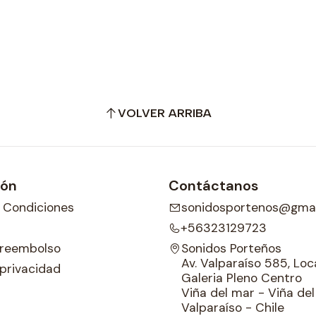
VOLVER ARRIBA
ión
Contáctanos
 Condiciones
sonidosportenos@gmai
+56323129723
e reembolso
Sonidos Porteños
Av. Valparaíso 585, Loca
 privacidad
Galeria Pleno Centro
Viña del mar - Viña de
Valparaíso - Chile