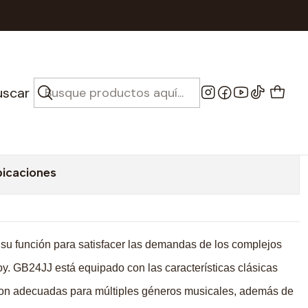
24JJ - TBK
ico - Cort GB24JJ -
uscar
bicaciones
su función para satisfacer las demandas de los complejos
hoy. GB24JJ está equipado con las características clásicas
son adecuadas para múltiples géneros musicales, además de