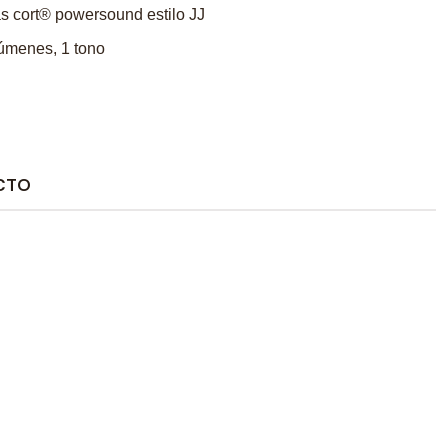
as cort® powersound estilo JJ
lúmenes, 1 tono
CTO