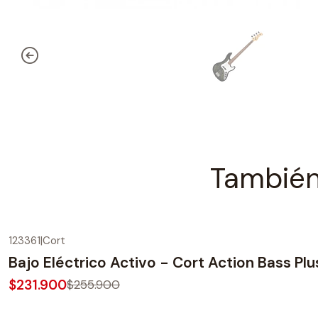
También
123361
|
Cort
-9%
OFF
Bajo Eléctrico Activo - Cort Action Bass Plu
$231.900
$255.900