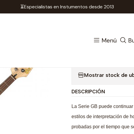
⏳Especialistas en Instumentos desde 2013
strumentos de Cuerda
Bajos
Bajo Eléctrico - Cort GB
|
Bajo Eléctr
Menú
B
TBK
Mostrar stock de u
DESCRIPCIÓN
La Serie GB puede continuar 
estilos de interpretación de 
probadas por el tiempo que 