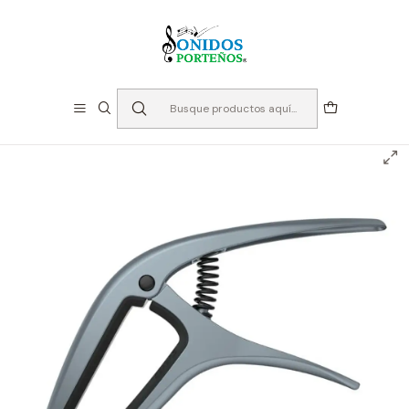
⏳Especialistas en Instumentos desde 2013
Inicio
Instrumentos de Cuerda
Accesorios Cuerdas
Cejillos
Cejillo para Guitarra - Ernie Ball Axis - Colores