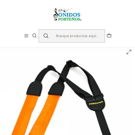
⏳Especialistas en Instumentos desde 2013
Inicio
Instrumentos de Cuerda
Accesorios Cuerdas
Correas
Correa Freeman S-001-B (Colores)