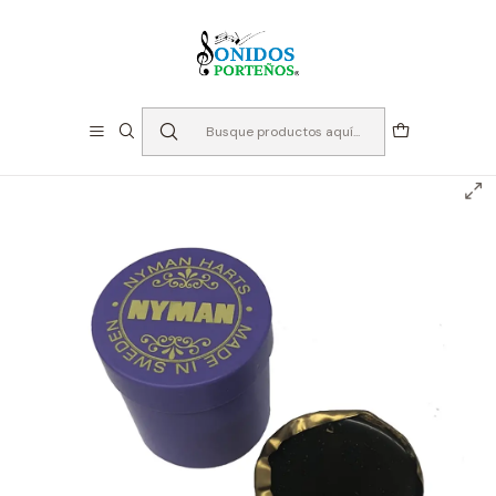
⏳Especialistas en Instumentos desde 2013
Inicio
Instrumentos de Cuerda
Accesorios Cuerdas
Pecastilla
Pecastilla para Contrabajo - Nyman