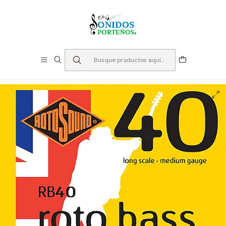
⏳Especialistas en Instumentos desde 2013
Inicio
Cuerdas
Cuerdas para Bajo
Cuerdas para Bajo 4 cuerdas - Rotosound Rotobass
Rb40