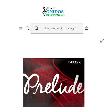
⏳Especialistas en Instumentos desde 2013
Inicio
Cuerdas
Cuerdas para Viola
Cuerdas para Viola 16'' D'addario Prelude J910 LM