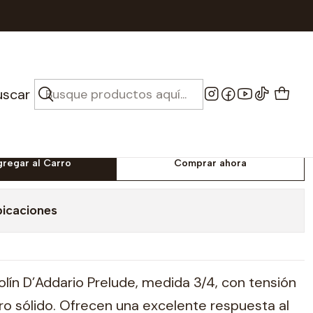
ddario Prelude
a Violin 3/4 -
uscar
Prelude
gregar al Carro
Comprar ahora
bicaciones
olín D’Addario Prelude, medida 3/4, con tensión
o sólido. Ofrecen una excelente respuesta al