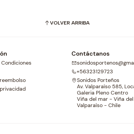
VOLVER ARRIBA
ión
Contáctanos
 Condiciones
sonidosportenos@gmai
+56323129723
e reembolso
Sonidos Porteños
Av. Valparaíso 585, Loca
 privacidad
Galeria Pleno Centro
Viña del mar - Viña de
Valparaíso - Chile