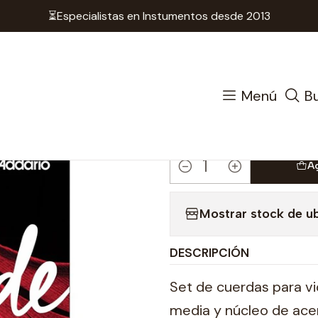
⏳Especialistas en Instumentos desde 2013
as
Cuerdas para Violín
Cuerdas para Violin 3/4 - D'a
|
Cuerdas par
Menú
B
D'addario 
A
Cantidad
Mostrar stock de u
DESCRIPCIÓN
Set de cuerdas para vi
media y núcleo de acer