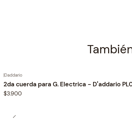
También
|
Daddario
2da cuerda para G. Electrica - D'addario PL
$3.900