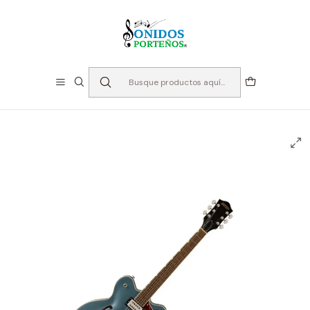
⏳Especialistas en Instumentos desde 2013
Inicio
Instrumentos de Cuerda
Guitarras
Guitarras Eléctricas
Guitarra Eléctrica Semi Hollow - Gretsch G2622
Gunmetal