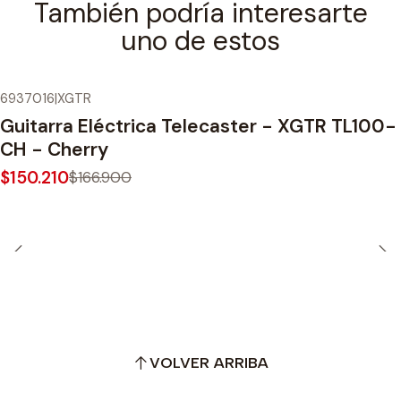
También podría interesarte
uno de estos
6937016
|
XGTR
-10%
OFF
Guitarra Eléctrica Telecaster - XGTR TL100-
CH - Cherry
$150.210
$166.900
VOLVER ARRIBA